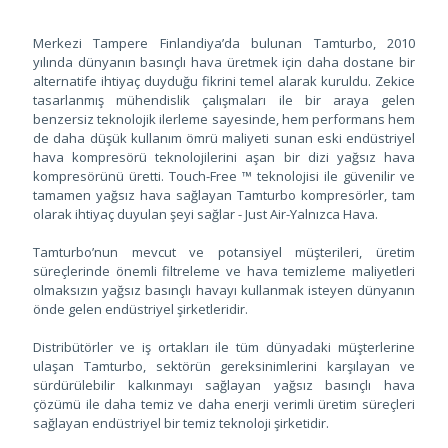
Merkezi Tampere Finlandiya’da bulunan Tamturbo, 2010
yılında dünyanın basınçlı hava üretmek için daha dostane bir
alternatife ihtiyaç duyduğu fikrini temel alarak kuruldu. Zekice
tasarlanmış mühendislik çalışmaları ile bir araya gelen
benzersiz teknolojik ilerleme sayesinde, hem performans hem
de daha düşük kullanım ömrü maliyeti sunan eski endüstriyel
hava kompresörü teknolojilerini aşan bir dizi yağsız hava
kompresörünü üretti. Touch-Free ™ teknolojisi ile güvenilir ve
tamamen yağsız hava sağlayan Tamturbo kompresörler, tam
olarak ihtiyaç duyulan şeyi sağlar - Just Air-Yalnızca Hava.
Tamturbo’nun mevcut ve potansiyel müşterileri, üretim
süreçlerinde önemli filtreleme ve hava temizleme maliyetleri
olmaksızın yağsız basınçlı havayı kullanmak isteyen dünyanın
önde gelen endüstriyel şirketleridir.
Distribütörler ve iş ortakları ile tüm dünyadaki müşterlerine
ulaşan Tamturbo, sektörün gereksinimlerini karşılayan ve
sürdürülebilir kalkınmayı sağlayan yağsız basınçlı hava
çözümü ile daha temiz ve daha enerji verimli üretim süreçleri
sağlayan endüstriyel bir temiz teknoloji şirketidir.