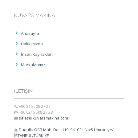
KUVARS MAKİNA
Anasayfa
Hakkımızda
İnsan Kaynakları
Markalarımız
İLETİŞİM
+90 216 508 27 27
+90 0216 508 27 28
sales@kuvarsmakina.com
Dudullu OSB Mah. Des-119. SK. C31 No:5 Ümraniye/
İSTANBUL/TÜRKİYE