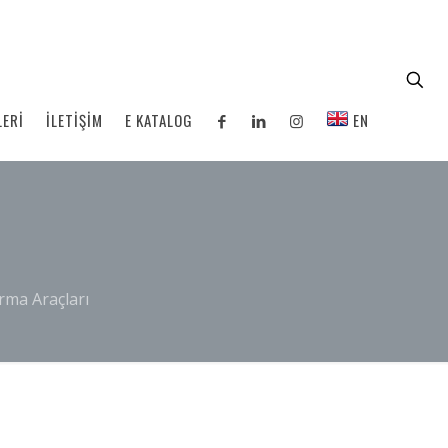
LERİ
İLETİŞİM
E KATALOG
EN
rma Araçları