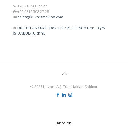
+90 216 508 27 27
+90 0216 508 27 28
sales@kuvarsmakina.com
Dudullu OSB Mah. Des-119. SK. C31 No:5 Ümraniye/
İSTANBUL/TÜRKİYE
© 2026 Kuvars A.Ş. Tüm Hakları Saklıdır.
Ansolon