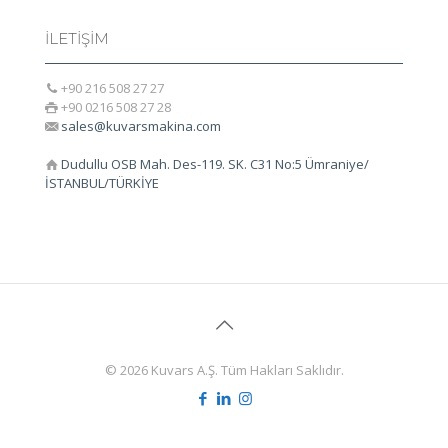
İLETİŞİM
+90 216 508 27 27
+90 0216 508 27 28
sales@kuvarsmakina.com
Dudullu OSB Mah. Des-119. SK. C31 No:5 Ümraniye/
İSTANBUL/TÜRKİYE
© 2026 Kuvars A.Ş. Tüm Hakları Saklıdır.