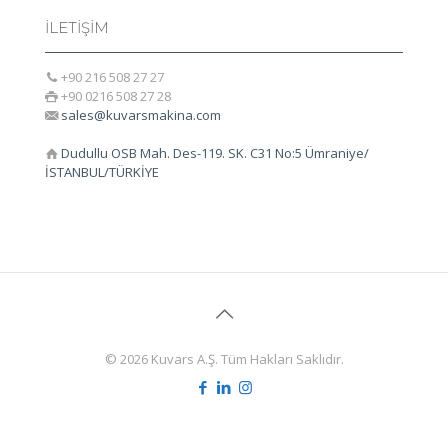
İLETİŞİM
+90 216 508 27 27
+90 0216 508 27 28
sales@kuvarsmakina.com
Dudullu OSB Mah. Des-119. SK. C31 No:5 Ümraniye/
İSTANBUL/TÜRKİYE
© 2026 Kuvars A.Ş. Tüm Hakları Saklıdır.