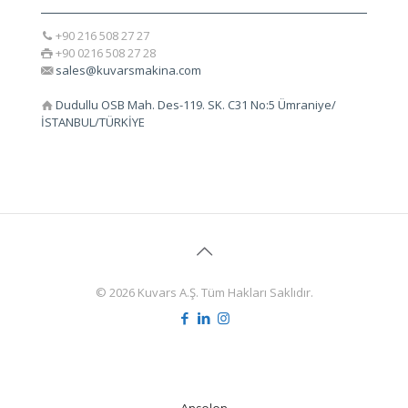
+90 216 508 27 27
+90 0216 508 27 28
sales@kuvarsmakina.com
Dudullu OSB Mah. Des-119. SK. C31 No:5 Ümraniye/
İSTANBUL/TÜRKİYE
© 2026 Kuvars A.Ş. Tüm Hakları Saklıdır.
Ansolon