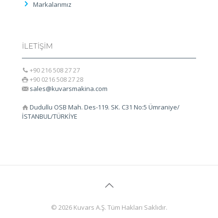
Markalarımız
İLETİŞİM
+90 216 508 27 27
+90 0216 508 27 28
sales@kuvarsmakina.com
Dudullu OSB Mah. Des-119. SK. C31 No:5 Ümraniye/
İSTANBUL/TÜRKİYE
© 2026 Kuvars A.Ş. Tüm Hakları Saklıdır.